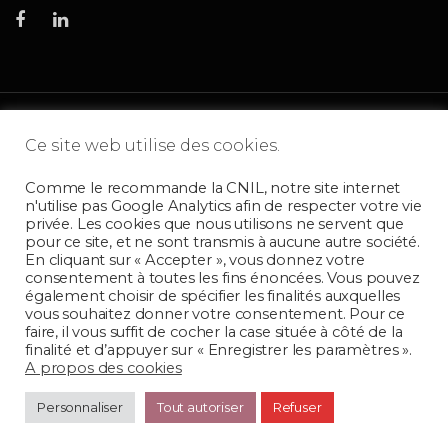
Facebook
Linkedin
Ce site web utilise des cookies.
Comme le recommande la CNIL, notre site internet
n'utilise pas Google Analytics afin de respecter votre vie
privée. Les cookies que nous utilisons ne servent que
pour ce site, et ne sont transmis à aucune autre société.
© 2026 OZIDEES Studio - Tous droits réservés. Réalisation OZIDEES
En cliquant sur « Accepter », vous donnez votre
STUDIO
consentement à toutes les fins énoncées. Vous pouvez
également choisir de spécifier les finalités auxquelles
AUTO-ENTREPRISE - SIREN 524 705 183 00027
vous souhaitez donner votre consentement. Pour ce
OZIDEES STUDIO - Création graphique et réalisation de sites internet à
faire, il vous suffit de cocher la case située à côté de la
Beauvais, Amiens, Rouen, Lille, Oise, Picardie, Normandie, Ile de France,
finalité et d’appuyer sur « Enregistrer les paramètres ».
Nord
A propos des cookies
Graphiste Beauvais Compiègne Creil, Oise et toute la Picardie - Sites
internet Responsive Design, logos d'entreprise, plaquettes, flyers, cartes
Personnaliser
Tout autoriser
Refuser
de visite