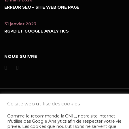
13 mars 2026
ERREUR SEO – SITE WEB ONE PAGE
31 janvier 2023
RGPD ET GOOGLE ANALYTICS
NOUS SUIVRE
Facebook
Linkedin
Ce site web utilise des cookies.
Comme le recommande la CNIL, notre site internet
n'utilise pas Google Analytics afin de respecter votre vie
privée. Les cookies que nous utilisons ne servent que