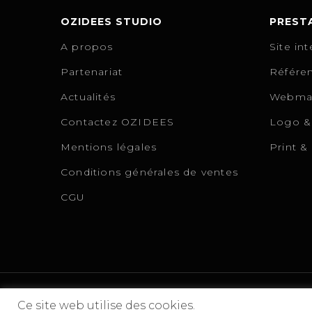
OZIDEES STUDIO
PREST
A propos
Site in
Partenariat
Référen
Actualités
Webmar
Contactez OZIDEES
Logo & 
Mentions légales
Print &
Conditions générales de ventes
CGU
Ce site web utilise des cookies.