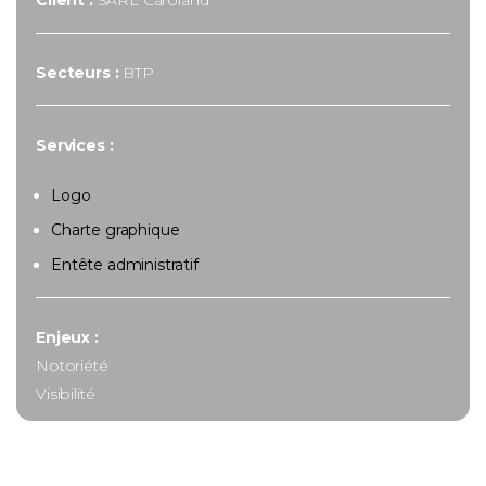
Secteurs :
BTP
Services :
Logo
Charte graphique
Entête administratif
Enjeux :
Notoriété
Visibilité